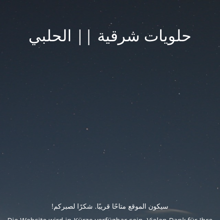
حلويات شرقية || الحلبي
سيكون الموقع متاحًا قريبًا. شكرًا لصبركم!