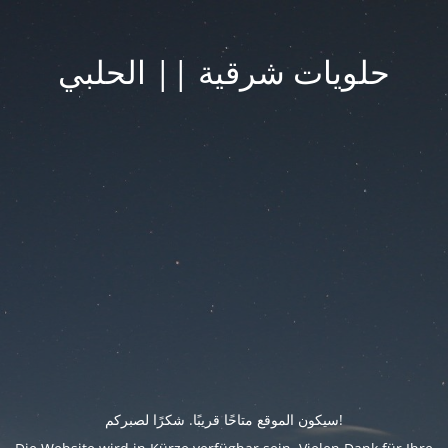
حلويات شرقية || الحلبي
سيكون الموقع متاحًا قريبًا. شكرًا لصبركم!