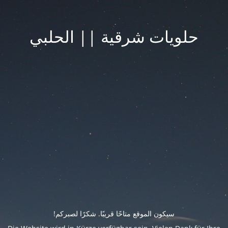
حلويات شرقية || الحلبي
سيكون الموقع متاحًا قريبًا. شكرًا لصبركم!